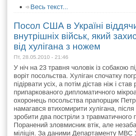
Весь текст...
Посол США в Україні віддя
внутрішніх військ, який зах
від хулігана з ножем
Пт, 28.05.2010 - 21:46
У ніч на 23 травня чоловік із собакою п
воріт посольства. Хуліган спочатку по
підірвати усіх, а потім дістав ніж і став
припаркованого дипломатичного мікроа
охоронець посольства прапорщик Петр
намагався втихомирити хулігана, після
зробити два постріли з травматичного п
Поранений зловмисник втік, але незаб
міліція. За даними Департаменту МВС У