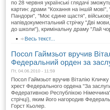
по 28 червня українські глядачі зможут
картин: драми "Кохання на іншій мові",
Пандори", "Моє єдине щастя", військов
напівдокументальний стрічку "Дві мови
до школи"), кримінальну драму "Лай чор
Весь текст...
Посол Гаймзьот вручив Віта
Федеральний орден за засл
Пт, 04.06.2010 - 11:59
Посол Гаймзьот вручив Віталію Кличку
хрест Федерального ордена "За заслуг
Федеративною Республікою Німеччина"
стрічці), яким його нагородив Федерал
Горст Кьолер.