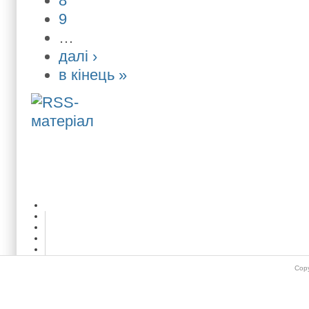
8
9
…
далі ›
в кінець »
Copy