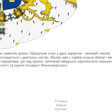
 символів країни. Oфіціально існує у двох варіантах - великий і малий.
складається з декількох частин. Малий герб є гербом власне Швеції і яв
 відкритими, дві над однією, увінчаний шведської королівською короною
толітті за короля Альбрехт Мекленбургского.
Головна
Країни
Контакт