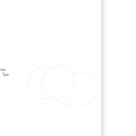
ляє
. Три