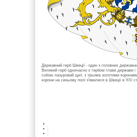
Державний герб Швеції - один з головних державних
Великий герб одночасно є гербом глави держави і 
собою лазуровий щит, з трьома золотими коронами
корони на синьому полі з'явилися в Швеції в XIV с