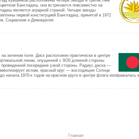
 Над кувшинкой расположены четыре звезды и трилистник
 цветком Бангладеш, она встречается повсеместно на
гладеш является аграрной страной. Четыре звезды
реплены первой конституцией Бангладеш, принятой в 1972
зм, Социализм и Демократия.
 на зеленом поле. Диск расположен практически в центре
ертикальной линии, опущенной с 9/20 длинной стороны
и, проведенной посередине узкой стороны. Радиус диска —
 символизирует ислам, красный круг — восходящее Солнце
о начала 1970-х годов на красном круге в центре флага изображалась 
Главная