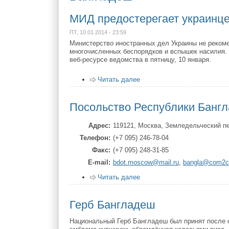
МИД предостерегает украинце
ПТ, 10.01.2014 - 23:59
Министерство иностранных дел Украины не реком
многочисленных беспорядков и вспышек насилия.
веб-ресурсе ведомства в пятницу, 10 января.
Читать далее
Посольство Республики Бангл
Адрес
119121, Москва, Земледельческий пе
Телефон
(+7 095) 246-78-04
Факс
(+7 095) 248-31-85
Е-mаil
bdot.moscow@mail.ru
,
bangla@com2c
Читать далее
Герб Бангладеш
Национальный Герб Бангладеш был принят после о